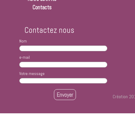
Contacts
Contactez nous
Nom
e-mail
Votre message
Création 2